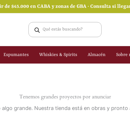
ir de $45.000 en CABA y zonas de GBA · Consulta si lleg
Búsqueda
de
productos
Espumantes
Whiskies & Spirits
Almacén
Sobre 
Tenemos grandes proyectos por anunciar
 algo grande. Nuestra tienda está en obras y pronto a