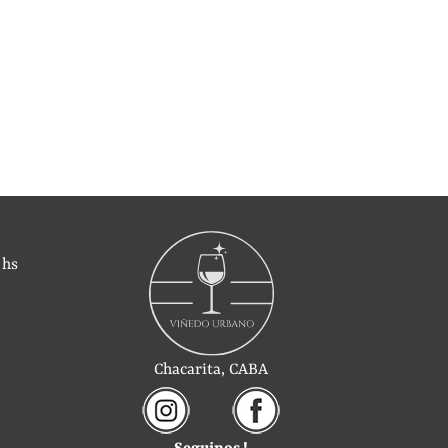
 hs
Chacarita, CABA