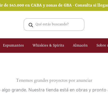
ir de $45.000 en CABA y zonas de GBA · Consulta si lleg
Búsqueda
de
productos
Espumantes
Whiskies & Spirits
Almacén
Sobre 
Tenemos grandes proyectos por anunciar
 algo grande. Nuestra tienda está en obras y pronto a