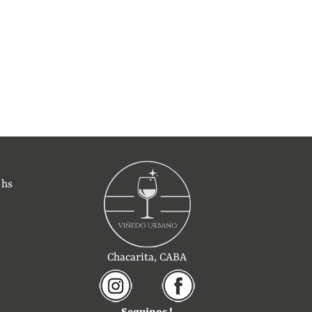
 hs
Chacarita, CABA