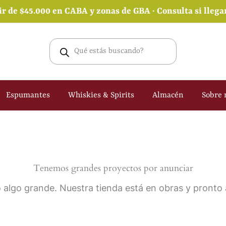
ir de $45.000 en CABA y zonas de GBA · Consulta si lleg
Búsqueda
de
productos
Espumantes
Whiskies & Spirits
Almacén
Sobre 
Tenemos grandes proyectos por anunciar
 algo grande. Nuestra tienda está en obras y pronto a