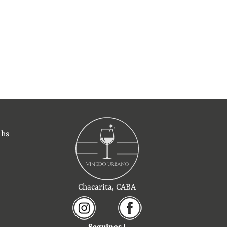
 hs
Chacarita, CABA