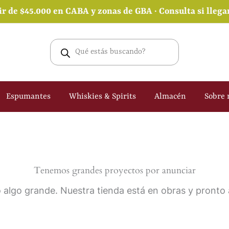
ir de $45.000 en CABA y zonas de GBA · Consulta si lleg
Búsqueda
de
productos
Espumantes
Whiskies & Spirits
Almacén
Sobre 
Tenemos grandes proyectos por anunciar
 algo grande. Nuestra tienda está en obras y pronto a