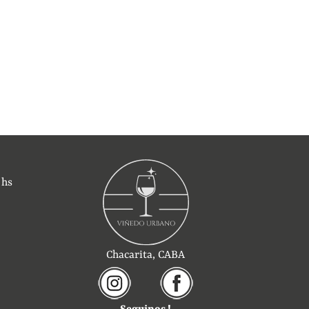
 hs
Chacarita, CABA