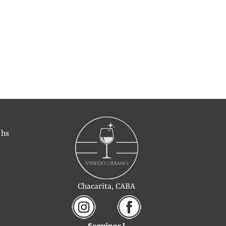
 hs
Chacarita, CABA