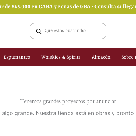
ir de $45.000 en CABA y zonas de GBA · Consulta si lleg
Búsqueda
de
productos
Espumantes
Whiskies & Spirits
Almacén
Sobre 
Tenemos grandes proyectos por anunciar
 algo grande. Nuestra tienda está en obras y pronto a